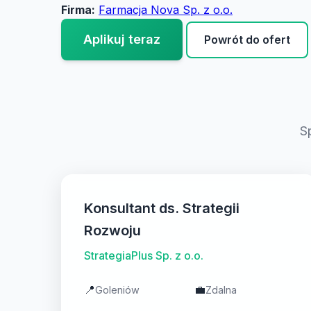
Firma:
Farmacja Nova Sp. z o.o.
Aplikuj teraz
Powrót do ofert
S
Konsultant ds. Strategii
Rozwoju
StrategiaPlus Sp. z o.o.
📍
💼
Goleniów
Zdalna