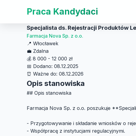
Praca Kandydaci
Specjalista ds. Rejestracji Produktów L
Farmacja Nova Sp. z o.o.
📍
Włocławek
💼
Zdalna
💰
8 000 - 12 000 zł
📅
Dodano: 08.12.2025
⏰
Ważne do: 08.12.2026
Opis stanowiska
## Opis stanowiska
Farmacja Nova Sp. z o.o. poszukuje **Specjali
- Przygotowywanie i składanie wniosków o reje
- Współpracę z instytucjami regulacyjnymi.