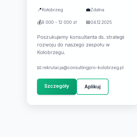
📍
💼
Kołobrzeg
Zdalna
💰
📅
8 000 - 12 000 zł
04.12.2025
Poszukujemy konsultanta ds. strategii
rozwoju do naszego zespołu w
Kołobrzegu.
📧
rekrutacja@consultingpro-kolobrzeg.pl
Szczegóły
Aplikuj