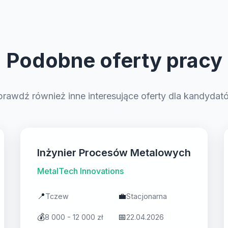
Podobne oferty pracy
prawdź również inne interesujące oferty dla kandydat
Inżynier Procesów Metalowych
MetalTech Innovations
📍
💼
Tczew
Stacjonarna
💰
📅
8 000 - 12 000 zł
22.04.2026