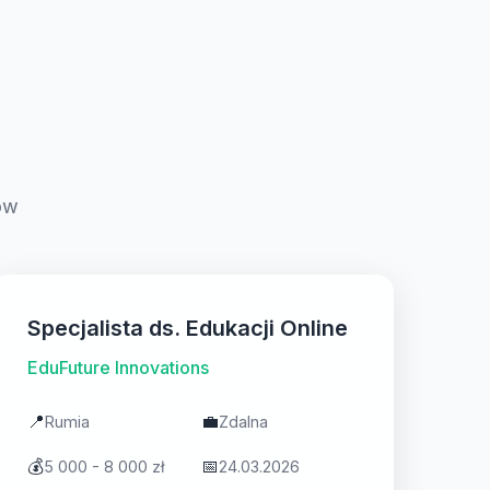
ów
Specjalista ds. Edukacji Online
EduFuture Innovations
📍
💼
Rumia
Zdalna
💰
📅
5 000 - 8 000 zł
24.03.2026