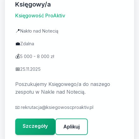
Księgowy/a
Księgowość ProAktiv
📍
Nakło nad Notecią
💼
Zdalna
💰
5 000 - 8 000 zł
📅
25.11.2025
Poszukujemy Księgowego/a do naszego
zespołu w Nakle nad Notecią.
📧
rekrutacja@ksiegowoscproaktiv.pl
Szczegóły
Aplikuj