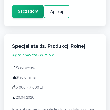
Szczegóły
Aplikuj
Specjalista ds. Produkcji Rolnej
AgroInnovate Sp. z o.o.
📍
Wągrowiec
💼
Stacjonarna
💰
5 000 - 7 000 zł
📅
20.04.2026
Poszukujemy specjalisty ds. produkcji rolnej