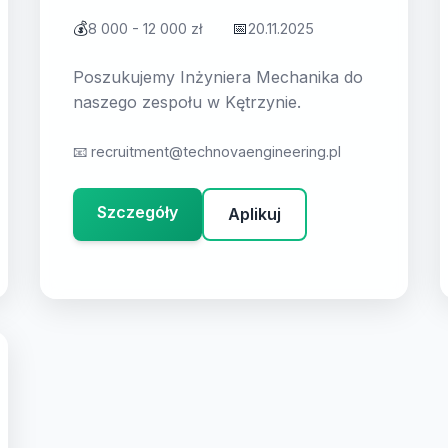
💰
📅
8 000 - 12 000 zł
20.11.2025
Poszukujemy Inżyniera Mechanika do
naszego zespołu w Kętrzynie.
📧
recruitment@technovaengineering.pl
Szczegóły
Aplikuj