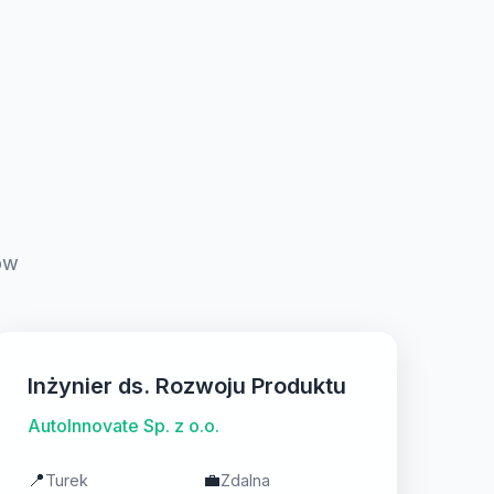
ów
Inżynier ds. Rozwoju Produktu
AutoInnovate Sp. z o.o.
📍
💼
Turek
Zdalna