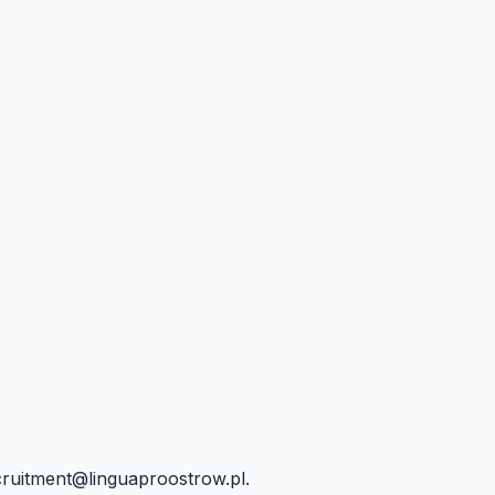
cruitment@linguaproostrow.pl
.