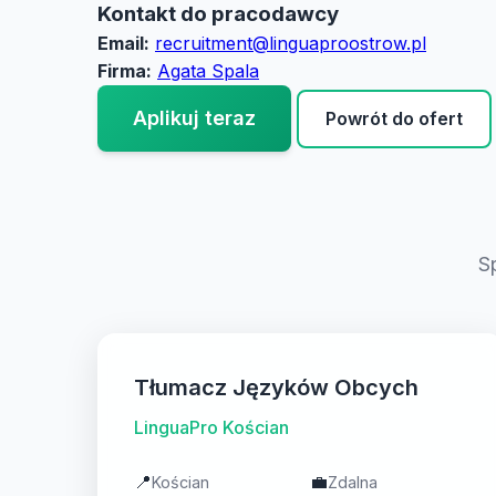
Kontakt do pracodawcy
Email:
recruitment@linguaproostrow.pl
Firma:
Agata Spala
Aplikuj teraz
Powrót do ofert
S
Tłumacz Języków Obcych
LinguaPro Kościan
📍
💼
Kościan
Zdalna