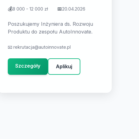
💰
📅
8 000 - 12 000 zł
20.04.2026
Poszukujemy Inżyniera ds. Rozwoju
Produktu do zespołu AutoInnovate.
📧
rekrutacja@autoinnovate.pl
Szczegóły
Aplikuj