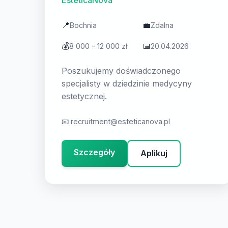
EsteticaNova
📍
💼
Bochnia
Zdalna
💰
📅
8 000 - 12 000 zł
20.04.2026
Poszukujemy doświadczonego
specjalisty w dziedzinie medycyny
estetycznej.
📧
recruitment@esteticanova.pl
Szczegóły
Aplikuj