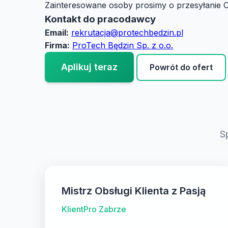
Zainteresowane osoby prosimy o przesyłanie C
Kontakt do pracodawcy
Email:
rekrutacja@protechbedzin.pl
Firma:
ProTech Będzin Sp. z o.o.
Aplikuj teraz
Powrót do ofert
S
Mistrz Obsługi Klienta z Pasją
KlientPro Zabrze