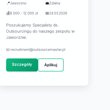
📍
💼
Jaworzno
Zdalna
💰
📅
8 000 - 12 000 zł
24.03.2026
Poszukujemy Specjalisty ds.
Outsourcingu do naszego zespołu w
Jaworznie.
📧
recruitment@outsourcemaster.pl
Szczegóły
Aplikuj