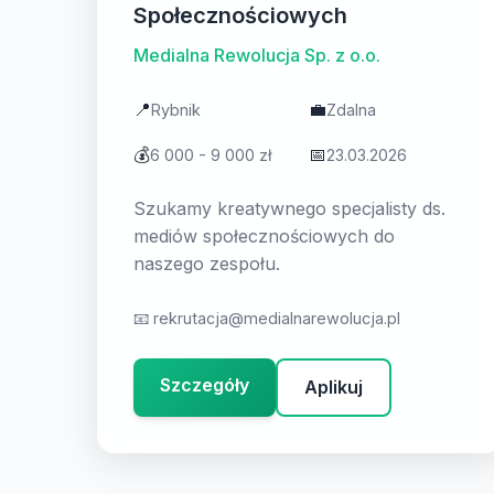
Społecznościowych
Medialna Rewolucja Sp. z o.o.
📍
💼
Rybnik
Zdalna
💰
📅
6 000 - 9 000 zł
23.03.2026
Szukamy kreatywnego specjalisty ds.
mediów społecznościowych do
naszego zespołu.
📧
rekrutacja@medialnarewolucja.pl
Szczegóły
Aplikuj