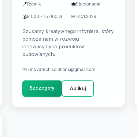
📍
💼
Rybnik
Stacjonarna
💰
📅
8 000 - 15 000 zł
13.01.2026
Szukamy kreatywnego inżyniera, który
pomoże nam w rozwoju
innowacyjnych produktów
budowlanych.
📧
innovatech.solutions@gmail.com
Szczegóły
Aplikuj