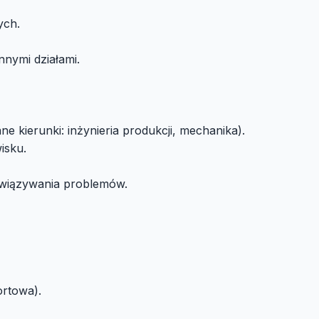
ych.
nymi działami.
 kierunki: inżynieria produkcji, mechanika).
isku.
związywania problemów.
ortowa).