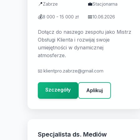
📍
💼
Zabrze
Stacjonarna
💰
📅
8 000 - 15 000 zł
10.06.2026
Dołącz do naszego zespołu jako Mistrz
Obsługi Klienta i rozwijaj swoje
umiejętności w dynamicznej
atmosferze.
📧
klientpro.zabrze@gmail.com
Szczegóły
Aplikuj
Specjalista ds. Mediów