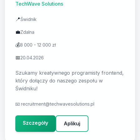
TechWave Solutions
📍
Świdnik
💼
Zdalna
💰
8 000 - 12 000 zł
📅
20.04.2026
Szukamy kreatywnego programisty frontend,
który dołączy do naszego zespołu w
Świdniku!
📧
recruitment@techwavesolutions.pl
Szczegóły
Aplikuj