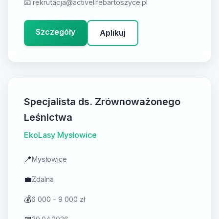
📧
rekrutacja@activelifebartoszyce.pl
Szczegóły
Aplikuj
Specjalista ds. Zrównoważonego
Leśnictwa
EkoLasy Mysłowice
📍
Mysłowice
💼
Zdalna
💰
6 000 - 9 000 zł