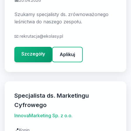
📅
20.04.2026
Szukamy specjalisty ds. zrównoważonego
leśnictwa do naszego zespołu.
📧
rekrutacja@ekolasy.pl
Szczegóły
Aplikuj
Specjalista ds. Marketingu
Cyfrowego
InnovaMarketing Sp. z o.o.
📍
Konin