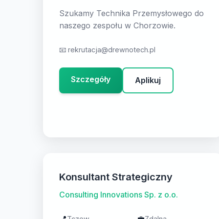
Szukamy Technika Przemysłowego do
naszego zespołu w Chorzowie.
📧
rekrutacja@drewnotech.pl
Szczegóły
Aplikuj
Konsultant Strategiczny
Consulting Innovations Sp. z o.o.
📍
💼
Tczew
Zdalna