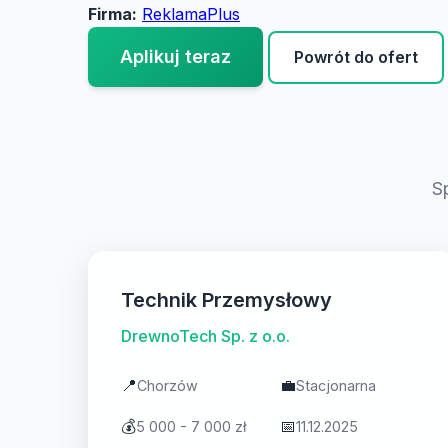
Firma:
ReklamaPlus
Aplikuj teraz
Powrót do ofert
S
Technik Przemysłowy
DrewnoTech Sp. z o.o.
📍
💼
Chorzów
Stacjonarna
💰
📅
5 000 - 7 000 zł
11.12.2025