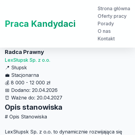
Strona główna
Oferty pracy
Praca Kandydaci
Porady
O nas
Kontakt
Radca Prawny
LexSłupsk Sp. z o.o.
📍
Słupsk
💼
Stacjonarna
💰
8 000 - 12 000 zł
📅
Dodano: 20.04.2026
⏰
Ważne do: 20.04.2027
Opis stanowiska
# Opis Stanowiska
LexSłupsk Sp. z o.o. to dynamicznie rozwijająca się