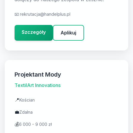
📧
rekrutacja@handelplus.pl
Szczegóły
Aplikuj
Projektant Mody
TextilArt Innovations
📍
Kościan
💼
Zdalna
💰
6 000 - 9 000 zł