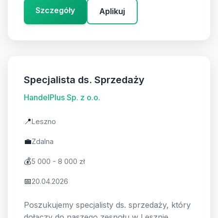
Szczegóły
Aplikuj
Specjalista ds. Sprzedaży
HandelPlus Sp. z o.o.
📍
Leszno
💼
Zdalna
💰
5 000 - 8 000 zł
📅
20.04.2026
Poszukujemy specjalisty ds. sprzedaży, który
dołączy do naszego zespołu w Lesznie.