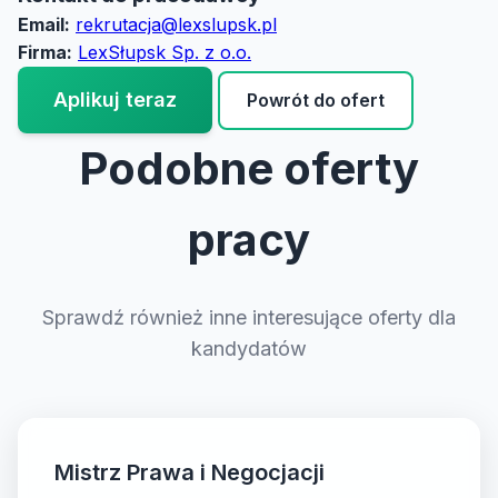
Email:
rekrutacja@lexslupsk.pl
Firma:
LexSłupsk Sp. z o.o.
Aplikuj teraz
Powrót do ofert
Podobne oferty
pracy
Sprawdź również inne interesujące oferty dla
kandydatów
Mistrz Prawa i Negocjacji