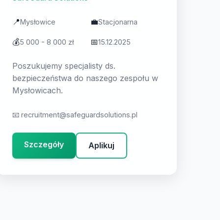
📍
💼
Mysłowice
Stacjonarna
💰
📅
5 000 - 8 000 zł
15.12.2025
Poszukujemy specjalisty ds.
bezpieczeństwa do naszego zespołu w
Mysłowicach.
📧
recruitment@safeguardsolutions.pl
Szczegóły
Aplikuj