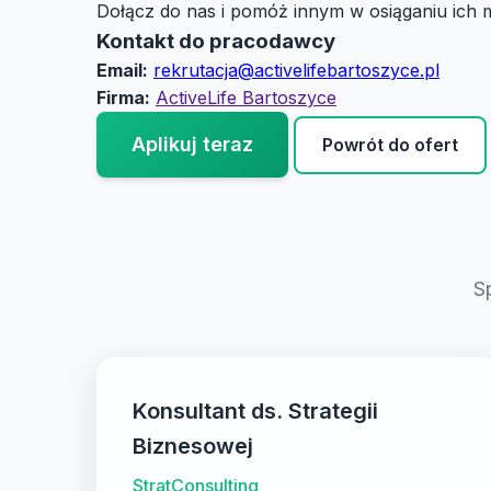
Dołącz do nas i pomóż innym w osiąganiu ich m
Kontakt do pracodawcy
Email:
rekrutacja@activelifebartoszyce.pl
Firma:
ActiveLife Bartoszyce
Aplikuj teraz
Powrót do ofert
S
Konsultant ds. Strategii
Biznesowej
StratConsulting