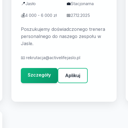
📍
💼
Jasło
Stacjonarna
💰
📅
4 000 - 6 000 zł
27.12.2025
Poszukujemy doświadczonego trenera
personalnego do naszego zespołu w
Jasle.
📧
rekrutacja@activelifejaslo.pl
Szczegóły
Aplikuj