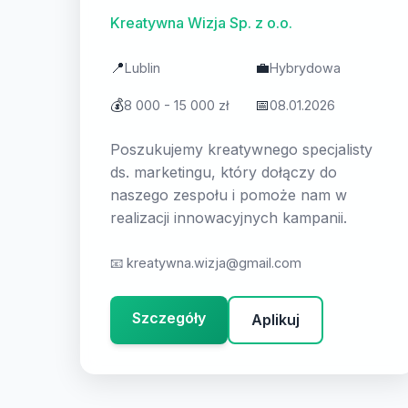
Kreatywna Wizja Sp. z o.o.
📍
💼
Lublin
Hybrydowa
💰
📅
8 000 - 15 000 zł
08.01.2026
Poszukujemy kreatywnego specjalisty
ds. marketingu, który dołączy do
naszego zespołu i pomoże nam w
realizacji innowacyjnych kampanii.
📧
kreatywna.wizja@gmail.com
Szczegóły
Aplikuj