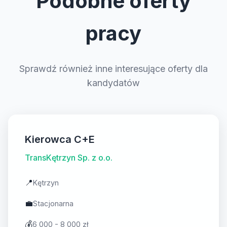
Podobne oferty
pracy
Sprawdź również inne interesujące oferty dla
kandydatów
Kierowca C+E
TransKętrzyn Sp. z o.o.
📍
Kętrzyn
💼
Stacjonarna
💰
6 000 - 8 000 zł