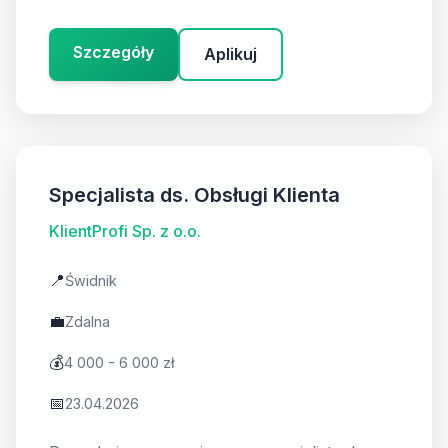
Szczegóły
Aplikuj
Specjalista ds. Obsługi Klienta
KlientProfi Sp. z o.o.
📍
Świdnik
💼
Zdalna
💰
4 000 - 6 000 zł
📅
23.04.2026